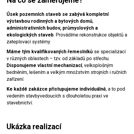
Na co se zaměřujeme?
Úsek pozemních staveb se zabývá kompletní
výstavbou rodinných a bytových domů
,
administrativních budov, průmyslových a
ekologických staveb
. Provádíme rekonstrukce objektů a
zateplovací systémy.
Máme tým kvalifikovaných řemeslníků
se specializací
v různých oblastech – tzv. od základů po střechu.
Disponujeme vlastní mechanizací
, velkoplošným
bedněním, lešením a velkým množstvím strojních i ručních
zařízení.
Ke každé zakázce přistupujeme individuálně
, a to pod
vedením stavbyvedoucích s dlouholetou praxí ve
stavebnictví.
Ukázka realizací